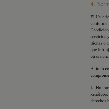
4. Norm
El Usuario
conforme a
Condicion
servicios 
ilícitas o
que infrin
otras norm
A título e
compromet
I.- No int
xenófobo, 
derechos 