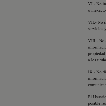
VI.- No in
o inexacto
VII.- No s
servicios 
VIII.- No 
informació
propiedad 
a los titul
IX.- No di
informació
comunicaci
El Usuario
posible re