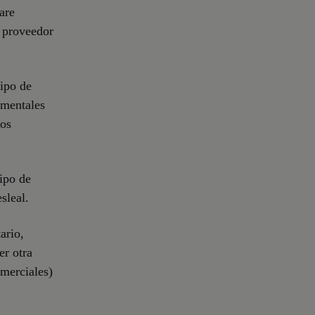
are
l proveedor
tipo de
amentales
dos
tipo de
sleal.
ario,
er otra
omerciales)