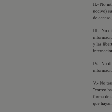
II.- No in
nocivo) su
de acceso,
III.- No d
informació
y las libe
internacio
IV.- No di
informació
V.- No tra
"correo ba
forma de s
que hayan 