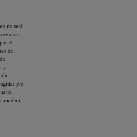
Web no será
servicios
por el
aso de
odo
s y
ión,
ingidas y/o
suario
responderá