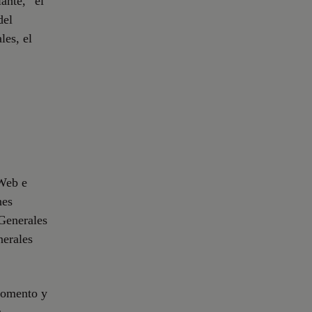
ante, “el
del
les, el
 Web e
nes
 Generales
nerales
 momento y