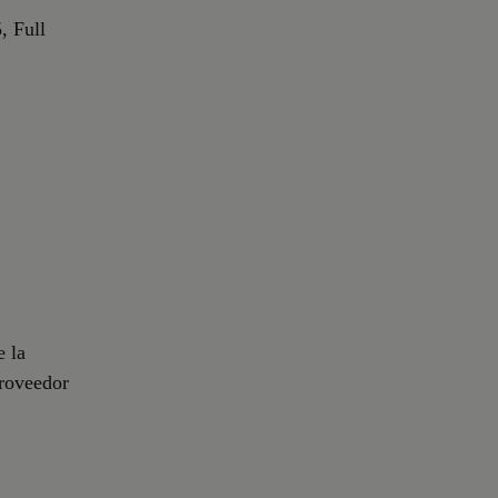
, Full
e la
proveedor