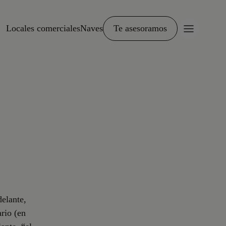
Locales comerciales
Naves
Te asesoramos
elante,
ario (en