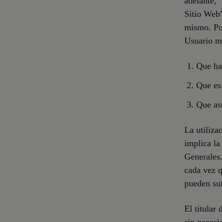
adelante, 
Sitio Web”
mismo. Por
Usuario ma
Que ha
Que es 
Que as
La utiliza
implica la
Generales.
cada vez q
pueden suf
El titular