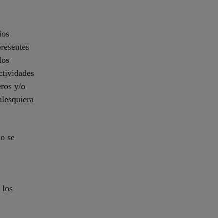
ios
presentes
los
ctividades
eros y/o
alesquiera
io se
 los