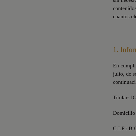
sin necesi
contenidos
cuantos el
1. Info
En cumplim
julio, de 
continuaci
Titular: J
Domicilio 
C.I.F.: B